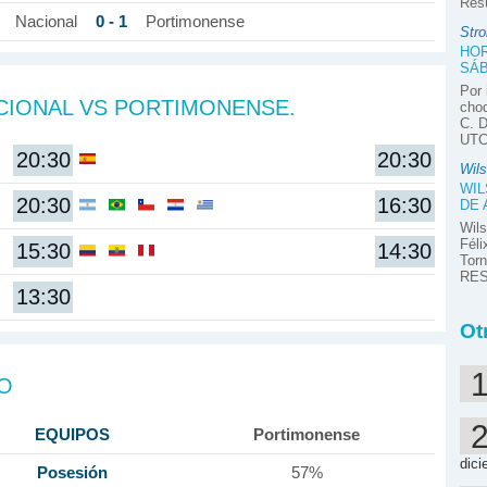
Res
0 - 1
Nacional
Portimonense
Stro
HOR
SÁB
Por 
CIONAL VS PORTIMONENSE.
choq
C. D
UTC-
20:30
20:30
Wils
WIL
20:30
16:30
DE
Wils
Féli
15:30
14:30
Tor
RES
13:30
Ot
DO
EQUIPOS
Portimonense
dici
Posesión
57%