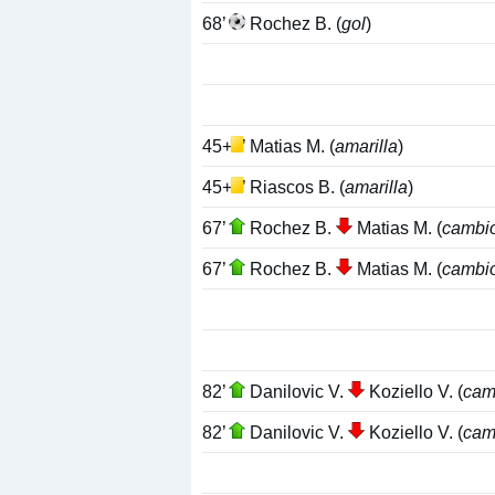
68’
Rochez B. (
gol
)
45+1’
Matias M. (
amarilla
)
45+4’
Riascos B. (
amarilla
)
67’
Rochez B.
Matias M. (
cambi
67’
Rochez B.
Matias M. (
cambi
82’
Danilovic V.
Koziello V. (
cam
82’
Danilovic V.
Koziello V. (
cam