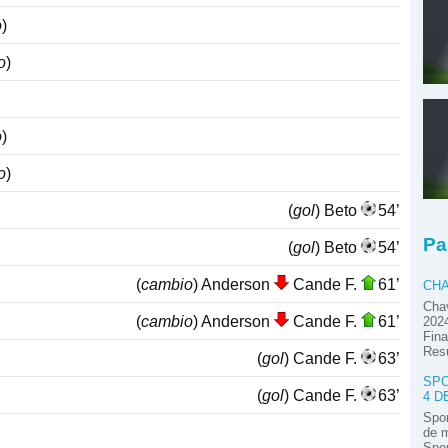
o
)
o
)
o
)
o
)
(
gol
) Beto
54’
Pa
(
gol
) Beto
54’
(
cambio
) Anderson
Cande F.
61’
CHA
Chav
(
cambio
) Anderson
Cande F.
61’
2024
Fina
Res
(
gol
) Cande F.
63’
SPO
(
gol
) Cande F.
63’
4 D
Spor
de m
Spor