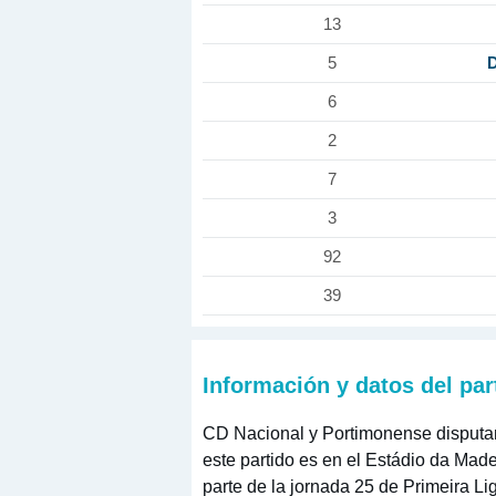
13
D
5
6
2
7
3
92
39
Información y datos del par
CD Nacional y Portimonense disputan u
este partido es en el Estádio da Made
parte de la jornada 25 de Primeira Li