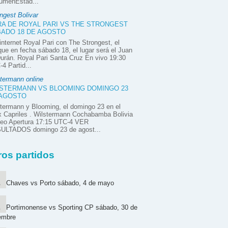
úmenEstad...
ngest Bolivar
A DE ROYAL PARI VS THE STRONGEST
ADO 18 DE AGOSTO
internet Royal Pari con The Strongest, el
ue en fecha sábado 18, el lugar será el Juan
urán. Royal Pari Santa Cruz En vivo 19:30
4 Partid...
termann online
STERMANN VS BLOOMING DOMINGO 23
 AGOSTO
termann y Blooming, el domingo 23 en el
x Capriles . Wilstermann Cochabamba Bolivia
neo Apertura 17:15 UTC-4 VER
ULTADOS domingo 23 de agost...
ros partidos
Chaves vs Porto sábado, 4 de mayo
Portimonense vs Sporting CP sábado, 30 de
embre