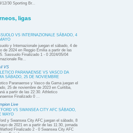
/12/30 Sporting Br...
rneos, ligas
SUOLO VS INTERNAZIONALE SÁBADO, 4
 MAYO
uolo y Internazionale juegan el sábado, 4 de
 de 2024 en Reggio Emilia a partir de las
5. Sassuolo Finalizado 1 - 0 2024/05/04
rnazionale Re...
il VS
LETICO PARANAENSE VS VASCO DA
A SÁBADO, 25 DE NOVIEMBRE
letico Paranaense y Vasco da Gama juegan el
do, 25 de noviembre de 2023 en Curitiba,
ná a partir de las 22:30. Athletico
naense Finalizado 0 ...
mpion Live
FORD VS SWANSEA CITY AFC SÁBADO,
E MAYO
ord y Swansea City AFC juegan el sábado, 8
ayo de 2021 en a partir de las 11:30, jornada
Watford Finalizado 2 - 0 Swansea City AFC