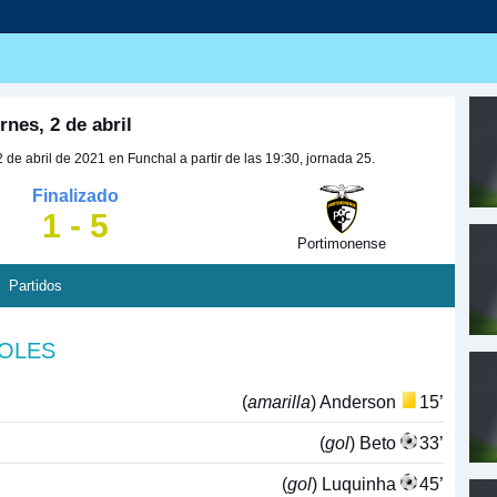
nes, 2 de abril
de abril de 2021 en Funchal a partir de las 19:30, jornada 25.
Finalizado
1 - 5
Portimonense
Partidos
GOLES
(
amarilla
) Anderson
15’
(
gol
) Beto
33’
(
gol
) Luquinha
45’