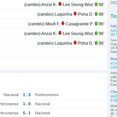
2023
(
cambio
) Anzai K.
Lee Seung-Woo
86’
(
cambio
) Luquinha
Poha D.
86’
To
(
cambio
) Moufi F.
Casagrande P.
86’
Italy
SAS
(
cambio
) Anzai K.
Lee Seung-Woo
86’
DE
Sass
(
cambio
) Luquinha
Poha D.
86’
mayo
18:4
Inte
Bras
ATH
GAM
Ath
sába
Para
Para
Cha
1 - 5
Nacional
Portimonense
WAT
8 D
1 - 0
rtimonense
Nacional
Watf
de m
5 - 1
rtimonense
Nacional
46. 