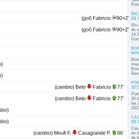
Por
RIO
(
gol
) Fabricio
90+2’
DE
Rio 
(
gol
) Fabricio
90+2’
de m
14:3
Guim
BOA
MA
Boav
o
)
mayo
Boav
Res
o
)
POR
(
cambio
) Beto
Fabricio
77’
30 
Port
(
cambio
) Beto
Fabricio
77’
30 d
las 
2023
bio
)
CAS
bio
)
DE 
Casa
(
cambio
) Moufi F.
Casagrande P.
86’
de d
de l