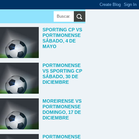
SPORTING CP VS
PORTIMONENSE
SÁBADO, 4 DE
MAYO
PORTIMONENSE
VS SPORTING CP
SÁBADO, 30 DE
DICIEMBRE
MOREIRENSE VS
PORTIMONENSE
DOMINGO, 17 DE
DICIEMBRE
PORTIMONENSE