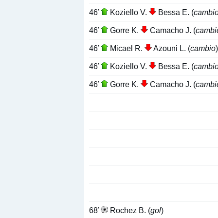
46’
Koziello V.
Bessa E. (
cambi
46’
Gorre K.
Camacho J. (
cambi
46’
Micael R.
Azouni L. (
cambio
)
46’
Koziello V.
Bessa E. (
cambi
46’
Gorre K.
Camacho J. (
cambi
68’
Rochez B. (
gol
)