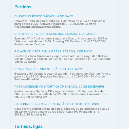
Partidos
CHAVES VS PORTO SÁBADO, 4 DE MAYO
Chaves y Porto juegan el sábado, 4 de mayo de 2024 en Chaves a
partir de las 19:30. Chaves Finalizado 0 - 3 2024/05/04 Porto
ResúmenEstadísticasAlineaciónH2...
SPORTING CP VS PORTIMONENSE SÁBADO, 4 DE MAYO
Sporting CP y Portimonense juegan el sábado, 4 de mayo de 2024 en
Lisboa a partir de las 17:00. Sporting CP Finalizado 3 - 0 2024/05/04
Portimonense Resúmen...
RIO AVE VS VITÓRIA GUIMARÃES SÁBADO, 4 DE MAYO
Rio Ave y Vitória Guimarães juegan el sábado, 4 de mayo de 2024 en
Vila do Conde a partir de las 14:30. Rio Ave Finalizado 2 - 1 2024/05/04
Vitória Guimarãe...
BOAVISTA VS GIL VICENTE SÁBADO, 4 DE MAYO
Boavista y Gil Vicente juegan el sábado, 4 de mayo de 2024 en Porto a
partir de las 14:30. Boavista Finalizado 1 - 1 2024/05/04 Gil Vicente
ResúmenEstadísti...
PORTIMONENSE VS SPORTING CP SÁBADO, 30 DE DICIEMBRE
Portimonense y Sporting CP juegan el sábado, 30 de diciembre de
2023 en Portimão a partir de las 20:30. Portimonense Finalizado 1 - 2
2023/12/30 Sporting CP...
CASA PIA VS SPORTING BRAGA SÁBADO, 30 DE DICIEMBRE
Casa Pia y Sporting Braga juegan el sábado, 30 de diciembre de 2023
en Jamor, Oeiras a partir de las 18:00. Casa Pia Finalizado 1 - 3
2023/12/30 Sporting Br...
Torneos, ligas