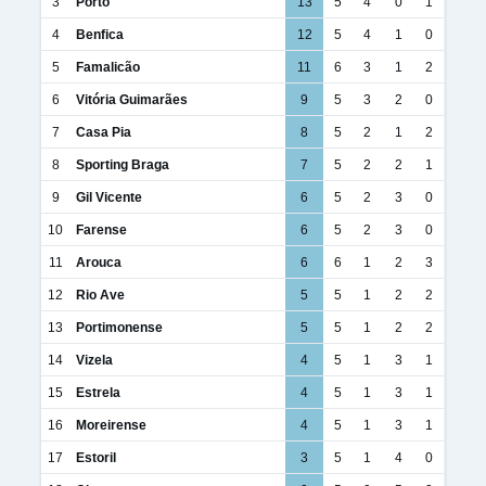
3
Porto
13
5
4
0
1
4
Benfica
12
5
4
1
0
5
Famalicão
11
6
3
1
2
6
Vitória Guimarães
9
5
3
2
0
7
Casa Pia
8
5
2
1
2
8
Sporting Braga
7
5
2
2
1
9
Gil Vicente
6
5
2
3
0
10
Farense
6
5
2
3
0
11
Arouca
6
6
1
2
3
12
Rio Ave
5
5
1
2
2
13
Portimonense
5
5
1
2
2
14
Vizela
4
5
1
3
1
15
Estrela
4
5
1
3
1
16
Moreirense
4
5
1
3
1
17
Estoril
3
5
1
4
0