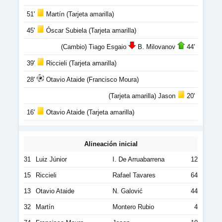
51'
Martín (Tarjeta amarilla)
45'
Óscar Subiela (Tarjeta amarilla)
(Cambio) Tiago Esgaio
B. Milovanov
44'
39'
Riccieli (Tarjeta amarilla)
28'
Otavio Ataide (Francisco Moura)
(Tarjeta amarilla) Jason
20'
16'
Otavio Ataide (Tarjeta amarilla)
Alineación inicial
31
Luiz Júnior
I. De Arruabarrena
12
15
Riccieli
Rafael Tavares
64
13
Otavio Ataide
N. Galović
44
32
Martín
Montero Rubio
4