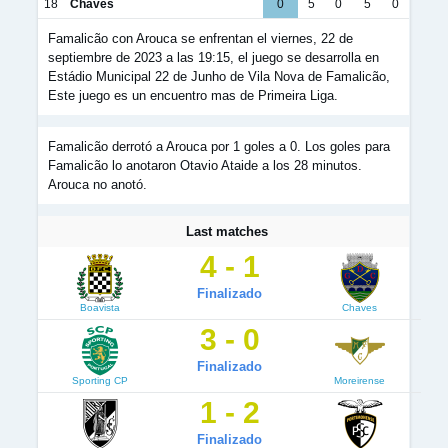
18
Chaves
0
5
0
5
0
Famalicão con Arouca se enfrentan el viernes, 22 de
septiembre de 2023 a las 19:15, el juego se desarrolla en
Estádio Municipal 22 de Junho de Vila Nova de Famalicão,
Este juego es un encuentro mas de Primeira Liga.
Famalicão derrotó a Arouca por 1 goles a 0. Los goles para
Famalicão lo anotaron Otavio Ataide a los 28 minutos.
Arouca no anotó.
Last matches
4 - 1
Finalizado
Boavista
Chaves
3 - 0
Finalizado
Sporting CP
Moreirense
1 - 2
Finalizado