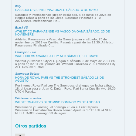
Italy
SASSUOLO VS INTERNAZIONALE SÁBADO, 4 DE MAYO
Sassuolo y Internazionale juegan el sábado, 4 de mayo de 2024 en
Reggio Emilia a partir de las 18:45. Sassuolo Finalizado 1 - 0
2024/05/04 Internazionale Re...
Brasil VS
ATHLETICO PARANAENSE VS VASCO DA GAMA SÁBADO, 25 DE
NOVIEMBRE
Athletico Paranaense y Vasco da Gama juegan el sábado, 25 de
noviembre de 2023 en Curitiba, Paraná a partir de las 22:30. Athletico
Paranaense Finalizado 0 ...
Champion Live
WATFORD VS SWANSEA CITY AFC SÁBADO, 8 DE MAYO
Watford y Swansea City AFC juegan el sábado, 8 de mayo de 2021 en
a partir de las 11:30, jornada 46. Watford Finalizado 2 - 0 Swansea City
AFC ResúmenEstad...
Strongest Bolivar
HORA DE ROYAL PARI VS THE STRONGEST SÁBADO 18 DE
AGOSTO
Por internet Royal Pari con The Strongest, el choque en fecha sábado
18, el lugar será el Juan C. Durán. Royal Pari Santa Cruz En vivo 19:30
UTC-4 Partid...
Wilstermann online
WILSTERMANN VS BLOOMING DOMINGO 23 DE AGOSTO
Wilstermann y Blooming, el domingo 23 en el Félix Capriles .
Wilstermann Cochabamba Bolivia Torneo Apertura 17:15 UTC-4 VER
RESULTADOS domingo 23 de agost...
Otros partidos