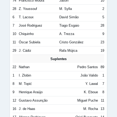
74
Francisco Moura
Jason
10
28
Z. Youssouf
M. Sylla
2
6
T. Lacoux
David Simão
5
7
José Rodriguez
Tiago Esgaio
28
10
Chiquinho
A. Trezza
9
11
Óscar Subiela
Cristo González
23
29
J. Cádiz
Rafa Mújica
19
Suplentes
22
Nathan
Pedro Santos
89
1
I. Zlobin
João Valido
1
8
M. Topić
Y. Lawal
7
9
Henrique Araújo
K. Eboue
8
12
Gustavo Assunção
Miguel Puche
11
16
J. de Haas
M. Rocha
13