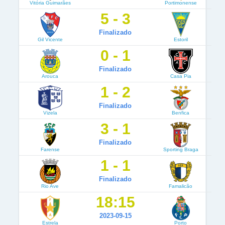
Vitória Guimarães
Portimonense
5 - 3
Finalizado
Gil Vicente
Estoril
0 - 1
Finalizado
Arouca
Casa Pia
1 - 2
Finalizado
Vizela
Benfica
3 - 1
Finalizado
Farense
Sporting Braga
1 - 1
Finalizado
Rio Ave
Famalicão
18:15
2023-09-15
Estrela
Porto