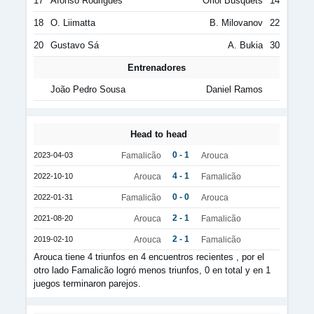
17
Afonso Rodrigues
Oriol Busquets
14
18
O. Liimatta
B. Milovanov
22
20
Gustavo Sá
A. Bukia
30
Entrenadores
João Pedro Sousa
Daniel Ramos
Head to head
0 - 1
2023-04-03
Famalicão
Arouca
4 - 1
2022-10-10
Arouca
Famalicão
0 - 0
2022-01-31
Famalicão
Arouca
2 - 1
2021-08-20
Arouca
Famalicão
2 - 1
2019-02-10
Arouca
Famalicão
Arouca tiene 4 triunfos en 4 encuentros recientes , por el
otro lado Famalicão logró menos triunfos, 0 en total y en 1
juegos terminaron parejos.