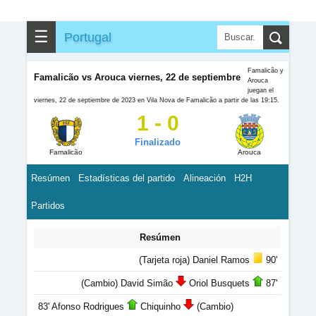
☰
Portugal
Famalicão y
Famalicão vs Arouca viernes, 22 de septiembre
Arouca
juegan el
viernes, 22 de septiembre de 2023 en Vila Nova de Famalicão a partir de las 19:15.
1 - 0
Finalizado
Famalicão
Arouca
Resúmen
Estadísticas del partido
Alineación
H2H
Partidos
Resúmen
(Tarjeta roja) Daniel Ramos
90'
(Cambio) David Simão
Oriol Busquets
87'
83' Afonso Rodrigues
Chiquinho
(Cambio)