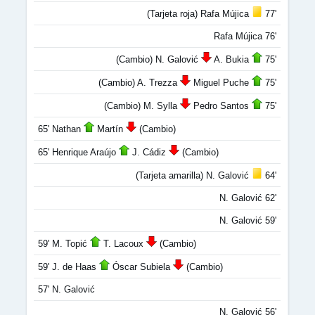
(Tarjeta roja) Rafa Mújica
77'
Rafa Mújica 76'
(Cambio) N. Galović
A. Bukia
75'
(Cambio) A. Trezza
Miguel Puche
75'
(Cambio) M. Sylla
Pedro Santos
75'
65' Nathan
Martín
(Cambio)
65' Henrique Araújo
J. Cádiz
(Cambio)
(Tarjeta amarilla) N. Galović
64'
N. Galović 62'
N. Galović 59'
59' M. Topić
T. Lacoux
(Cambio)
59' J. de Haas
Óscar Subiela
(Cambio)
57' N. Galović
N. Galović 56'