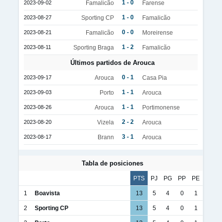
1 - 0
2023-09-02
Famalicão
Farense
1 - 0
2023-08-27
Sporting CP
Famalicão
0 - 0
2023-08-21
Famalicão
Moreirense
1 - 2
2023-08-11
Sporting Braga
Famalicão
Últimos partidos de Arouca
0 - 1
2023-09-17
Arouca
Casa Pia
1 - 1
2023-09-03
Porto
Arouca
1 - 1
2023-08-26
Arouca
Portimonense
2 - 2
2023-08-20
Vizela
Arouca
3 - 1
2023-08-17
Brann
Arouca
Tabla de posiciones
PTS
PJ
PG
PP
PE
1
Boavista
13
5
4
0
1
2
Sporting CP
13
5
4
0
1