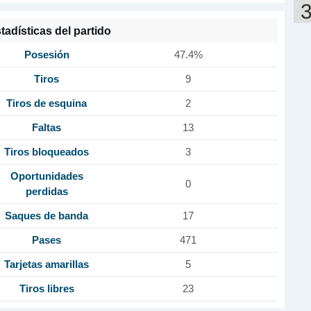
tadísticas del partido
Posesión
47.4%
Tiros
9
Tiros de esquina
2
Faltas
13
Tiros bloqueados
3
Oportunidades
0
perdidas
Saques de banda
17
Pases
471
Tarjetas amarillas
5
Tiros libres
23