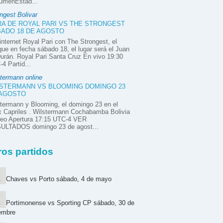
úmenEstad...
ngest Bolivar
A DE ROYAL PARI VS THE STRONGEST
ADO 18 DE AGOSTO
internet Royal Pari con The Strongest, el
ue en fecha sábado 18, el lugar será el Juan
urán. Royal Pari Santa Cruz En vivo 19:30
4 Partid...
termann online
STERMANN VS BLOOMING DOMINGO 23
 AGOSTO
termann y Blooming, el domingo 23 en el
x Capriles . Wilstermann Cochabamba Bolivia
neo Apertura 17:15 UTC-4 VER
ULTADOS domingo 23 de agost...
ros partidos
Chaves vs Porto sábado, 4 de mayo
Portimonense vs Sporting CP sábado, 30 de
embre