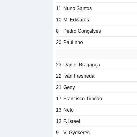
11
Nuno Santos
10
M. Edwards
8
Pedro Gonçalves
20
Paulinho
23
Daniel Bragança
22
Iván Fresneda
21
Geny
17
Francisco Trincão
13
Neto
12
F. Israel
9
V. Gyökeres