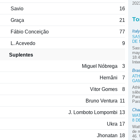
2023
Savio
16
To
Graça
21
Italy
Fábio Conceição
77
SAS
DE
L. Acevedo
9
Sass
mayo
Suplentes
18:4
Inte
Miguel Nóbrega
3
Bras
ATH
Hernâni
7
GAM
Ath
Vitor Gomes
8
sába
Para
Bruno Ventura
11
Para
Cha
J. Lomboto Lompombi
13
WAT
8 D
Ukra
17
Watf
de m
Jhonatan
18
46. 