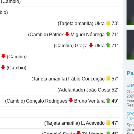
(Cambio)
io)
(Tarjeta amarilla) Ukra
73'
(Cambio) Patrick
Miguel Nóbrega
71'
(Cambio) Graça
Ukra
71'
s
(Cambio)
d
(Cambio)
Pa
(Tarjeta amarilla) Fábio Conceição
57'
CHA
(Adelantado) João Costa 52'
Chav
2024
(Cambio) Gonçalo Rodrigues
Bruno Ventura
49'
Fina
Res
SPO
4 D
(Tarjeta amarilla) L. Acevedo
47'
Spor
de m
Spor