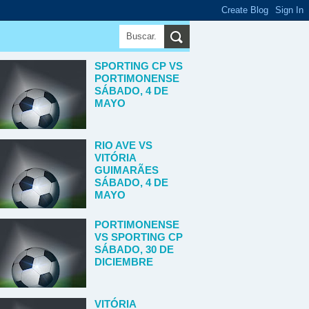
SPORTING CP VS
PORTIMONENSE
SÁBADO, 4 DE
MAYO
RIO AVE VS
VITÓRIA
GUIMARÃES
SÁBADO, 4 DE
MAYO
PORTIMONENSE
VS SPORTING CP
SÁBADO, 30 DE
DICIEMBRE
VITÓRIA