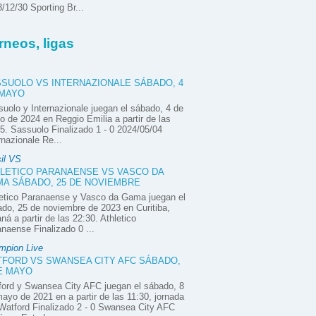
/12/30 Sporting Br...
rneos, ligas
SUOLO VS INTERNAZIONALE SÁBADO, 4
 MAYO
uolo y Internazionale juegan el sábado, 4 de
 de 2024 en Reggio Emilia a partir de las
5. Sassuolo Finalizado 1 - 0 2024/05/04
rnazionale Re...
il VS
LETICO PARANAENSE VS VASCO DA
A SÁBADO, 25 DE NOVIEMBRE
letico Paranaense y Vasco da Gama juegan el
do, 25 de noviembre de 2023 en Curitiba,
ná a partir de las 22:30. Athletico
naense Finalizado 0 ...
mpion Live
FORD VS SWANSEA CITY AFC SÁBADO,
E MAYO
ord y Swansea City AFC juegan el sábado, 8
ayo de 2021 en a partir de las 11:30, jornada
Watford Finalizado 2 - 0 Swansea City AFC