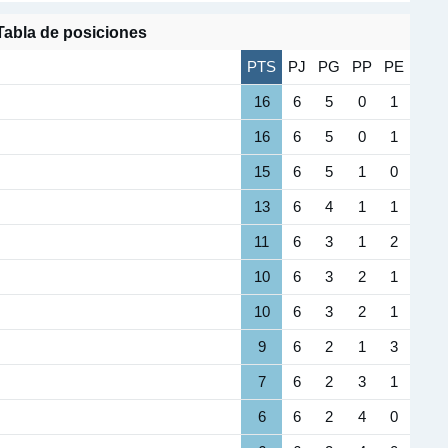
Tabla de posiciones
PTS
PJ
PG
PP
PE
16
6
5
0
1
16
6
5
0
1
15
6
5
1
0
13
6
4
1
1
11
6
3
1
2
10
6
3
2
1
10
6
3
2
1
9
6
2
1
3
7
6
2
3
1
6
6
2
4
0