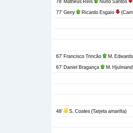
78' Matheus Reis
Nuno Santos
77' Geny
Ricardo Esgaio
(Camb
67' Francisco Trincão
M. Edward
67' Daniel Bragança
M. Hjulman
48'
S. Coates (Tarjeta amarilla)