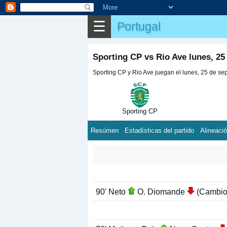
☰
Portugal
Sporting CP vs Rio Ave lunes, 25
Sporting CP y Rio Ave juegan el lunes, 25 de sep
Sporting CP
Resúmen
Estadísticas del partido
Alineaci
90' Neto
O. Diomande
(Cambio