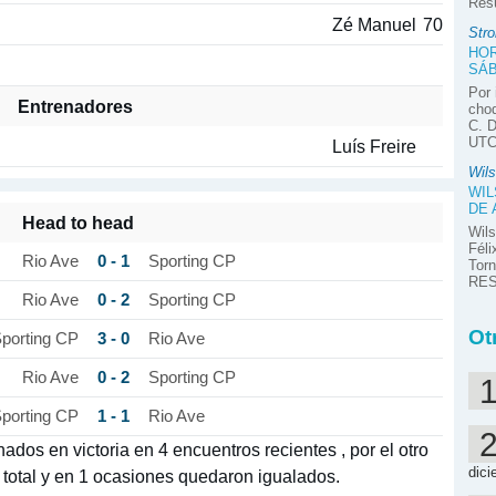
Res
Zé Manuel
70
Stro
HOR
SÁB
Por 
Entrenadores
choq
C. D
UTC-
Luís Freire
Wils
WIL
DE
Head to head
Wils
Féli
0 - 1
Rio Ave
Sporting CP
Tor
RES
0 - 2
Rio Ave
Sporting CP
Ot
3 - 0
porting CP
Rio Ave
0 - 2
Rio Ave
Sporting CP
1 - 1
porting CP
Rio Ave
ados en victoria en 4 encuentros recientes , por el otro
dici
 total y en 1 ocasiones quedaron igualados.