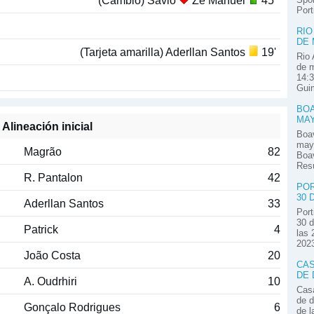
(Cambio) Savio
Zé Manuel
45'
Por
RIO
DE
(Tarjeta amarilla) Aderllan Santos
19'
Rio 
de m
14:3
Guim
BOA
MA
Alineación inicial
Boav
mayo
Magrão
82
Boav
Res
R. Pantalon
42
POR
30 
Aderllan Santos
33
Port
30 d
Patrick
4
las 
2023
João Costa
20
CAS
DE 
A. Oudrhiri
10
Casa
de d
Gonçalo Rodrigues
6
de l