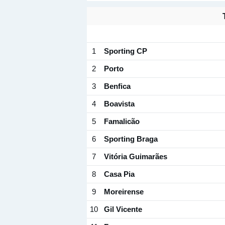
1
Sporting CP
2
Porto
3
Benfica
4
Boavista
5
Famalicão
6
Sporting Braga
7
Vitória Guimarães
8
Casa Pia
9
Moreirense
10
Gil Vicente