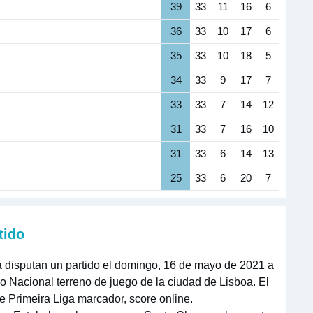
39
33
11
16
6
36
33
10
17
6
35
33
10
18
5
34
33
9
17
7
33
33
7
14
12
31
33
7
16
10
31
33
6
14
13
25
33
6
20
7
tido
 disputan un partido el domingo, 16 de mayo de 2021 a
dio Nacional terreno de juego de la ciudad de Lisboa. El
e Primeira Liga marcador, score online.