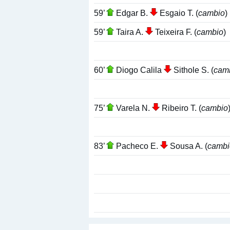
59’
Edgar B.
Esgaio T. (
cambio
)
59’
Taira A.
Teixeira F. (
cambio
)
60’
Diogo Calila
Sithole S. (
cam
75’
Varela N.
Ribeiro T. (
cambio
83’
Pacheco E.
Sousa A. (
cambi