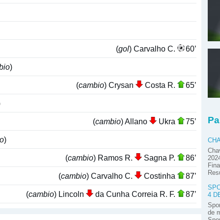
(
gol
) Carvalho C.
60’
bio
)
(
cambio
) Crysan
Costa R.
65’
)
Pa
(
cambio
) Allano
Ukra
75’
o
)
CHA
Chav
(
cambio
) Ramos R.
Sagna P.
86’
2024
Fina
Res
(
cambio
) Carvalho C.
Costinha
87’
SPO
(
cambio
) Lincoln
da Cunha Correia R. F.
87’
4 D
Spor
de m
Spor