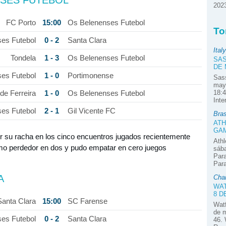
2023
15:00
FC Porto
Os Belenenses Futebol
To
0 - 2
es Futebol
Santa Clara
Italy
1 - 3
Tondela
Os Belenenses Futebol
SAS
DE
1 - 0
es Futebol
Portimonense
Sass
mayo
1 - 0
18:4
de Ferreira
Os Belenenses Futebol
Inte
2 - 1
es Futebol
Gil Vicente FC
Bras
ATH
GAM
 su racha en los cinco encuentros jugados recientemente
Ath
omo perdedor en dos y pudo empatar en cero juegos
sába
Para
Para
A
Cha
WAT
8 D
15:00
Santa Clara
SC Farense
Watf
de m
0 - 2
es Futebol
Santa Clara
46. 