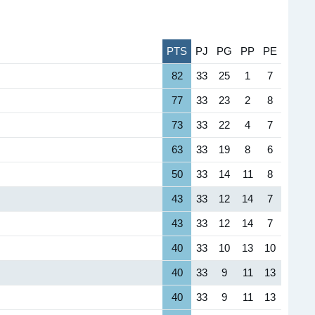
PTS
PJ
PG
PP
PE
82
33
25
1
7
77
33
23
2
8
73
33
22
4
7
63
33
19
8
6
50
33
14
11
8
43
33
12
14
7
43
33
12
14
7
40
33
10
13
10
40
33
9
11
13
40
33
9
11
13