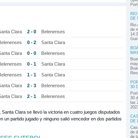
Por
RIO
DE
Rio 
de m
2 - 0
Santa Clara
Belenenses
14:3
Guim
0 - 2
Belenenses
Santa Clara
BOA
MA
0 - 0
Santa Clara
Belenenses
Boav
0 - 1
mayo
Belenenses
Santa Clara
Boav
Res
1 - 1
Belenenses
Santa Clara
POR
2 - 3
Santa Clara
Belenenses
30 
Port
2 - 1
Santa Clara
Belenenses
30 d
las 
2023
, Santa Clara se llevó la victoria en cuatro juegos disputados
CAS
 un partido jugado y ninguno salió vencedor en dos partidos
DE 
Casa
de d
de l
NSES FUTEBOL