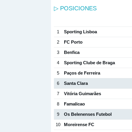
▷ POSICIONES
1
Sporting Lisboa
2
FC Porto
3
Benfica
4
Sporting Clube de Braga
5
Paços de Ferreira
6
Santa Clara
7
Vitória Guimarães
8
Famalicao
9
Os Belenenses Futebol
10
Moreirense FC