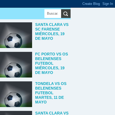
SANTA CLARA VS
SC FARENSE
MIÉRCOLES, 19
DE MAYO
FC PORTO VS OS
BELENENSES
FUTEBOL
MIÉRCOLES, 19
DE MAYO
TONDELA VS OS
BELENENSES
FUTEBOL
MARTES, 11 DE
MAYO
SANTA CLARA VS