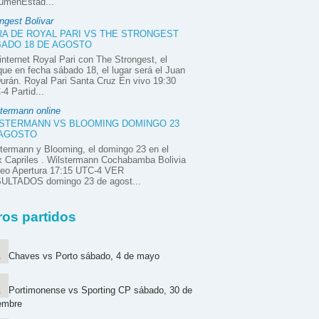
úmenEstad...
ngest Bolivar
A DE ROYAL PARI VS THE STRONGEST
ADO 18 DE AGOSTO
internet Royal Pari con The Strongest, el
ue en fecha sábado 18, el lugar será el Juan
urán. Royal Pari Santa Cruz En vivo 19:30
4 Partid...
termann online
STERMANN VS BLOOMING DOMINGO 23
 AGOSTO
termann y Blooming, el domingo 23 en el
x Capriles . Wilstermann Cochabamba Bolivia
neo Apertura 17:15 UTC-4 VER
ULTADOS domingo 23 de agost...
ros partidos
Chaves vs Porto sábado, 4 de mayo
Portimonense vs Sporting CP sábado, 30 de
embre