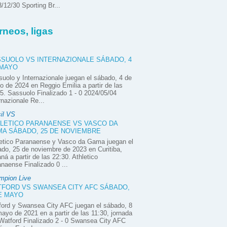
/12/30 Sporting Br...
rneos, ligas
SUOLO VS INTERNAZIONALE SÁBADO, 4
 MAYO
uolo y Internazionale juegan el sábado, 4 de
 de 2024 en Reggio Emilia a partir de las
5. Sassuolo Finalizado 1 - 0 2024/05/04
rnazionale Re...
il VS
LETICO PARANAENSE VS VASCO DA
A SÁBADO, 25 DE NOVIEMBRE
letico Paranaense y Vasco da Gama juegan el
do, 25 de noviembre de 2023 en Curitiba,
ná a partir de las 22:30. Athletico
naense Finalizado 0 ...
mpion Live
FORD VS SWANSEA CITY AFC SÁBADO,
E MAYO
ord y Swansea City AFC juegan el sábado, 8
ayo de 2021 en a partir de las 11:30, jornada
Watford Finalizado 2 - 0 Swansea City AFC