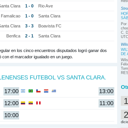
Res
1 - 0
Santa Clara
Rio Ave
Stro
HOR
1 - 0
Famalicao
Santa Clara
SÁB
Por 
3 - 3
Santa Clara
Boavista FC
choq
C. D
2 - 1
Benfica
Santa Clara
UTC-
Wils
WIL
egular en los cinco encuentros disputados logró ganar dos
DE
nó con el marcador igualado en un juego.
Wils
Féli
Tor
RES
LENENSES FUTEBOL VS SANTA CLARA.
Ot
17:00
13:00
12:00
11:00
10:00
dici