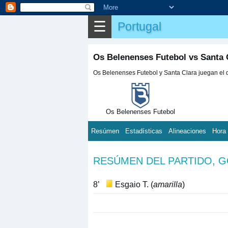
☰
Portugal
Os Belenenses Futebol vs Santa 
Os Belenenses Futebol y Santa Clara juegan el d
Os Belenenses Futebol
Resúmen
Estadísticas
Alineaciones
Hora
RESÚMEN DEL PARTIDO, 
8’
Esgaio T. (
amarilla
)