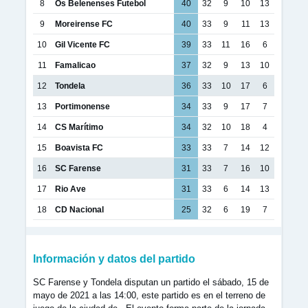
8
Os Belenenses Futebol
40
32
9
10
13
9
Moreirense FC
40
33
9
11
13
10
Gil Vicente FC
39
33
11
16
6
11
Famalicao
37
32
9
13
10
12
Tondela
36
33
10
17
6
13
Portimonense
34
33
9
17
7
14
CS Marítimo
34
32
10
18
4
15
Boavista FC
33
33
7
14
12
16
SC Farense
31
33
7
16
10
17
Rio Ave
31
33
6
14
13
18
CD Nacional
25
32
6
19
7
Información y datos del partido
SC Farense y Tondela disputan un partido el sábado, 15 de
mayo de 2021 a las 14:00, este partido es en el terreno de