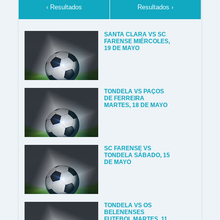
‹ Resultados
Resultados ›
SANTA CLARA VS SC
FARENSE MIÉRCOLES,
19 DE MAYO
TONDELA VS PAÇOS
DE FERREIRA
MARTES, 18 DE MAYO
SC FARENSE VS
TONDELA SÁBADO, 15
DE MAYO
TONDELA VS OS
BELENENSES
FUTEBOL MARTES, 11