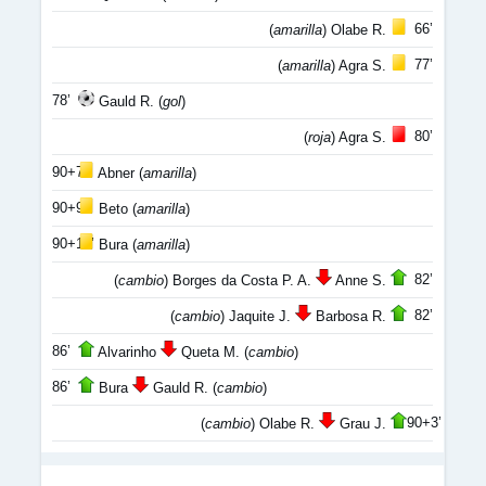
66’
(
amarilla
) Olabe R.
77’
(
amarilla
) Agra S.
78’
Gauld R. (
gol
)
80’
(
roja
) Agra S.
90+7’
Abner (
amarilla
)
90+9’
Beto (
amarilla
)
90+10’
Bura (
amarilla
)
82’
(
cambio
) Borges da Costa P. A.
Anne S.
82’
(
cambio
) Jaquite J.
Barbosa R.
86’
Alvarinho
Queta M. (
cambio
)
86’
Bura
Gauld R. (
cambio
)
90+3’
(
cambio
) Olabe R.
Grau J.