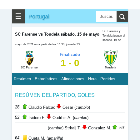
☰
Portugal
SC Farense y
SC Farense vs Tondela sábado, 15 de mayo
Tondela juegan el
sábado, 15 de
mayo de 2021 en a partir de las 14:30, jornada 33.
Finalizado
1 - 0
SC Farense
Tondela
Resúmen
Estadísticas
Alineaciones
Hora
Partidos
RESÚMEN DEL PARTIDO, GOLES
28’
Claudio Falcao
Cesar (
cambio
)
52’
Isidoro F.
Oudrhiri A. (
cambio
)
59’
(
cambio
) Strkalj T.
Gonzalez M.
64’
Queta M. (
amarilla
)