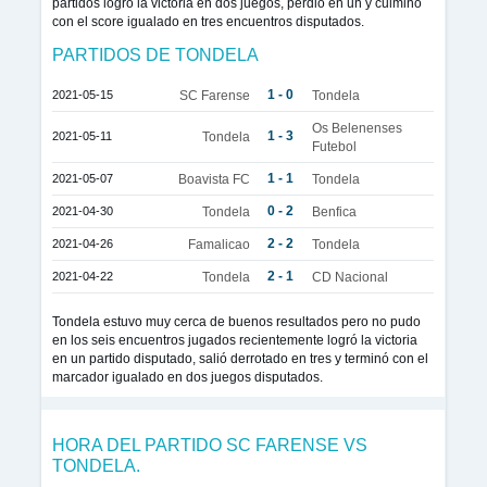
partidos logró la victoria en dos juegos, perdió en un y culmino
con el score igualado en tres encuentros disputados.
PARTIDOS DE TONDELA
1 - 0
2021-05-15
SC Farense
Tondela
Os Belenenses
1 - 3
2021-05-11
Tondela
Futebol
1 - 1
2021-05-07
Boavista FC
Tondela
0 - 2
2021-04-30
Tondela
Benfica
2 - 2
2021-04-26
Famalicao
Tondela
2 - 1
2021-04-22
Tondela
CD Nacional
Tondela estuvo muy cerca de buenos resultados pero no pudo
en los seis encuentros jugados recientemente logró la victoria
en un partido disputado, salió derrotado en tres y terminó con el
marcador igualado en dos juegos disputados.
HORA DEL PARTIDO SC FARENSE VS
TONDELA.