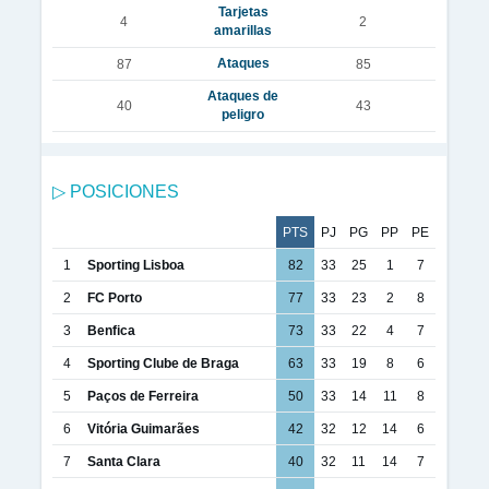
Tarjetas
4
2
amarillas
Ataques
87
85
Ataques de
40
43
peligro
▷ POSICIONES
PTS
PJ
PG
PP
PE
1
Sporting Lisboa
82
33
25
1
7
2
FC Porto
77
33
23
2
8
3
Benfica
73
33
22
4
7
4
Sporting Clube de Braga
63
33
19
8
6
5
Paços de Ferreira
50
33
14
11
8
6
Vitória Guimarães
42
32
12
14
6
7
Santa Clara
40
32
11
14
7