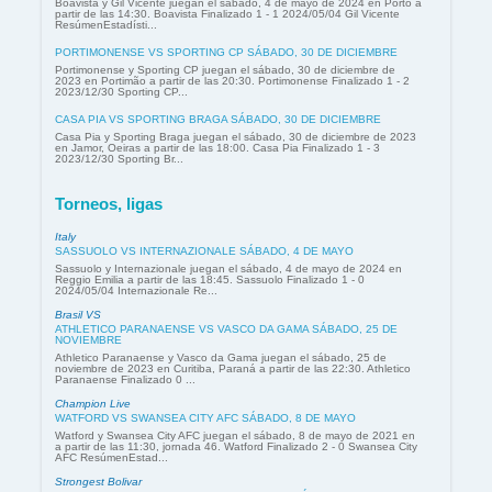
Boavista y Gil Vicente juegan el sábado, 4 de mayo de 2024 en Porto a
partir de las 14:30. Boavista Finalizado 1 - 1 2024/05/04 Gil Vicente
ResúmenEstadísti...
PORTIMONENSE VS SPORTING CP SÁBADO, 30 DE DICIEMBRE
Portimonense y Sporting CP juegan el sábado, 30 de diciembre de
2023 en Portimão a partir de las 20:30. Portimonense Finalizado 1 - 2
2023/12/30 Sporting CP...
CASA PIA VS SPORTING BRAGA SÁBADO, 30 DE DICIEMBRE
Casa Pia y Sporting Braga juegan el sábado, 30 de diciembre de 2023
en Jamor, Oeiras a partir de las 18:00. Casa Pia Finalizado 1 - 3
2023/12/30 Sporting Br...
Torneos, ligas
Italy
SASSUOLO VS INTERNAZIONALE SÁBADO, 4 DE MAYO
Sassuolo y Internazionale juegan el sábado, 4 de mayo de 2024 en
Reggio Emilia a partir de las 18:45. Sassuolo Finalizado 1 - 0
2024/05/04 Internazionale Re...
Brasil VS
ATHLETICO PARANAENSE VS VASCO DA GAMA SÁBADO, 25 DE
NOVIEMBRE
Athletico Paranaense y Vasco da Gama juegan el sábado, 25 de
noviembre de 2023 en Curitiba, Paraná a partir de las 22:30. Athletico
Paranaense Finalizado 0 ...
Champion Live
WATFORD VS SWANSEA CITY AFC SÁBADO, 8 DE MAYO
Watford y Swansea City AFC juegan el sábado, 8 de mayo de 2021 en
a partir de las 11:30, jornada 46. Watford Finalizado 2 - 0 Swansea City
AFC ResúmenEstad...
Strongest Bolivar