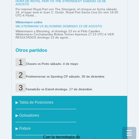
HORA DE ROYAL PARI VS THE STRONGEST SÁBADO 18 DE
AGOSTO
Por internet Royal Pari con The Strongest, el choque en fecha sábado
18, el lugar será el Juan C. Durán. Royal Pari Santa Cruz En vivo 19:30
UTC-4 Partid...
Wilstermann online
WILSTERMANN VS BLOOMING DOMINGO 23 DE AGOSTO
Wilstermann y Blooming, el domingo 23 en el Félix Capriles .
Wilstermann Cochabamba Bolivia Torneo Apertura 17:15 UTC-4 VER
RESULTADOS domingo 23 de agost...
Otros partidos
Chaves vs Porto sábado, 4 de mayo
Portimonense vs Sporting CP sábado, 30 de diciembre
Famalicão vs Estoril domingo, 17 de diciembre
▶ Tabla de Posiciones
▶ Goleadores
▶ Fixture
☰
Con la tecnología de
Blogger
.