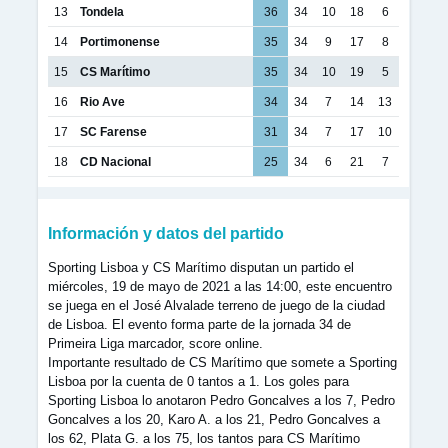
13
Tondela
36
34
10
18
6
14
Portimonense
35
34
9
17
8
15
CS Marítimo
35
34
10
19
5
16
Rio Ave
34
34
7
14
13
17
SC Farense
31
34
7
17
10
18
CD Nacional
25
34
6
21
7
Información y datos del partido
Sporting Lisboa y CS Marítimo disputan un partido el
miércoles, 19 de mayo de 2021 a las 14:00, este encuentro
se juega en el José Alvalade terreno de juego de la ciudad
de Lisboa. El evento forma parte de la jornada 34 de
Primeira Liga marcador, score online.
Importante resultado de CS Marítimo que somete a Sporting
Lisboa por la cuenta de 0 tantos a 1. Los goles para
Sporting Lisboa lo anotaron Pedro Goncalves a los 7, Pedro
Goncalves a los 20, Karo A. a los 21, Pedro Goncalves a
los 62, Plata G. a los 75, los tantos para CS Marítimo