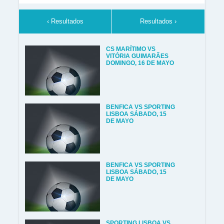
‹ Resultados
Resultados ›
CS MARÍTIMO VS
VITÓRIA GUIMARÃES
DOMINGO, 16 DE MAYO
BENFICA VS SPORTING
LISBOA SÁBADO, 15
DE MAYO
BENFICA VS SPORTING
LISBOA SÁBADO, 15
DE MAYO
SPORTING LISBOA VS