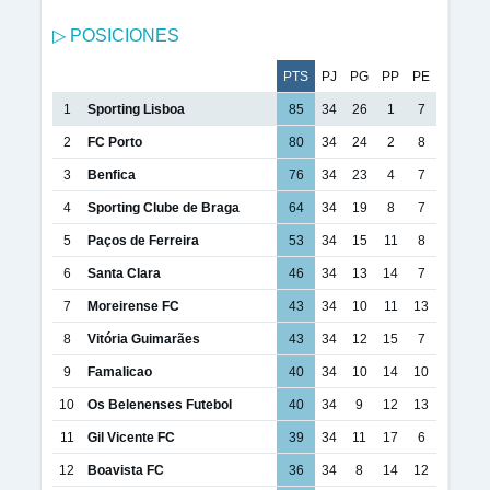
▷ POSICIONES
PTS
PJ
PG
PP
PE
1
Sporting Lisboa
85
34
26
1
7
2
FC Porto
80
34
24
2
8
3
Benfica
76
34
23
4
7
4
Sporting Clube de Braga
64
34
19
8
7
5
Paços de Ferreira
53
34
15
11
8
6
Santa Clara
46
34
13
14
7
7
Moreirense FC
43
34
10
11
13
8
Vitória Guimarães
43
34
12
15
7
9
Famalicao
40
34
10
14
10
10
Os Belenenses Futebol
40
34
9
12
13
11
Gil Vicente FC
39
34
11
17
6
12
Boavista FC
36
34
8
14
12