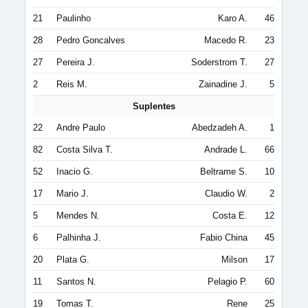
21
Paulinho
Karo A.
46
28
Pedro Goncalves
Macedo R.
23
27
Pereira J.
Soderstrom T.
27
2
Reis M.
Zainadine J.
5
Suplentes
22
Andre Paulo
Abedzadeh A.
1
82
Costa Silva T.
Andrade L.
66
52
Inacio G.
Beltrame S.
10
17
Mario J.
Claudio W.
2
5
Mendes N.
Costa E.
12
6
Palhinha J.
Fabio China
45
20
Plata G.
Milson
17
11
Santos N.
Pelagio P.
60
19
Tomas T.
Rene
25