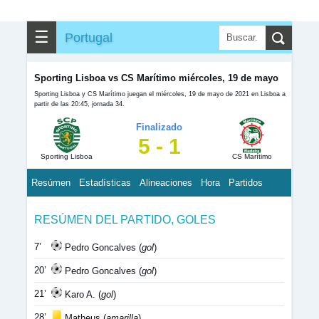
☰
Portugal
Sporting Lisboa vs CS Marítimo miércoles, 19 de mayo
Sporting Lisboa y CS Marítimo juegan el miércoles, 19 de mayo de 2021 en Lisboa a
partir de las 20:45, jornada 34.
Finalizado
5 - 1
Sporting Lisboa
CS Marítimo
Resúmen
Estadísticas
Alineaciones
Hora
Partidos
RESÚMEN DEL PARTIDO, GOLES
7’
Pedro Goncalves (
gol
)
20’
Pedro Goncalves (
gol
)
21’
Karo A. (
gol
)
28’
Matheus (
amarilla
)