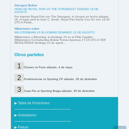
Strongest Bolivar
HORA DE ROYAL PARI VS THE STRONGEST SÁBADO 18 DE
AGOSTO
Por internet Royal Pari con The Strongest, el choque en fecha sábado
18, el lugar será el Juan C. Durán. Royal Pari Santa Cruz En vivo 19:30
UTC-4 Partid...
Wilstermann online
WILSTERMANN VS BLOOMING DOMINGO 23 DE AGOSTO
Wilstermann y Blooming, el domingo 23 en el Félix Capriles .
Wilstermann Cochabamba Bolivia Torneo Apertura 17:15 UTC-4 VER
RESULTADOS domingo 23 de agost...
Otros partidos
Chaves vs Porto sábado, 4 de mayo
Portimonense vs Sporting CP sábado, 30 de diciembre
Casa Pia vs Sporting Braga sábado, 30 de diciembre
▶ Tabla de Posiciones
▶ Goleadores
▶ Fixture