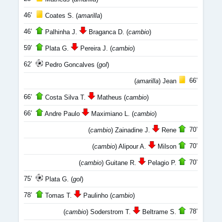
46’
Coates S. (
amarilla
)
46’
Palhinha J.
Braganca D. (
cambio
)
59’
Plata G.
Pereira J. (
cambio
)
62’
Pedro Goncalves (
gol
)
66’
(
amarilla
) Jean
66’
Costa Silva T.
Matheus (
cambio
)
66’
Andre Paulo
Maximiano L. (
cambio
)
70’
(
cambio
) Zainadine J.
Rene
70’
(
cambio
) Alipour A.
Milson
70’
(
cambio
) Guitane R.
Pelagio P.
75’
Plata G. (
gol
)
78’
Tomas T.
Paulinho (
cambio
)
78’
(
cambio
) Soderstrom T.
Beltrame S.