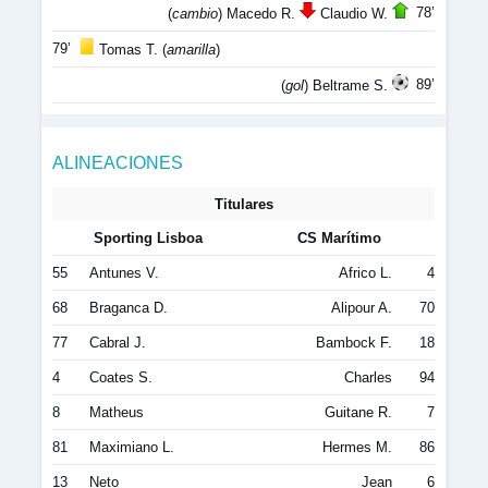
78’
(
cambio
) Macedo R.
Claudio W.
79’
Tomas T. (
amarilla
)
89’
(
gol
) Beltrame S.
ALINEACIONES
Titulares
Sporting Lisboa
CS Marítimo
55
Antunes V.
Africo L.
4
68
Braganca D.
Alipour A.
70
77
Cabral J.
Bambock F.
18
4
Coates S.
Charles
94
8
Matheus
Guitane R.
7
81
Maximiano L.
Hermes M.
86
13
Neto
Jean
6