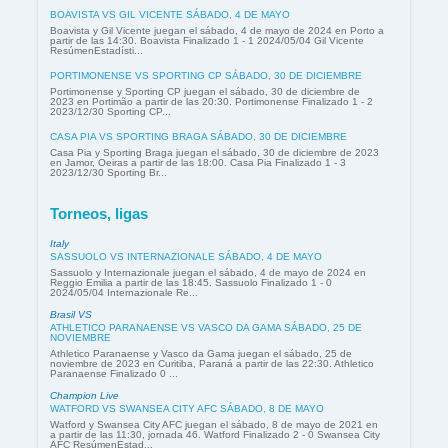
BOAVISTA VS GIL VICENTE SÁBADO, 4 DE MAYO
Boavista y Gil Vicente juegan el sábado, 4 de mayo de 2024 en Porto a
partir de las 14:30. Boavista Finalizado 1 - 1 2024/05/04 Gil Vicente
ResúmenEstadísti...
PORTIMONENSE VS SPORTING CP SÁBADO, 30 DE DICIEMBRE
Portimonense y Sporting CP juegan el sábado, 30 de diciembre de
2023 en Portimão a partir de las 20:30. Portimonense Finalizado 1 - 2
2023/12/30 Sporting CP...
CASA PIA VS SPORTING BRAGA SÁBADO, 30 DE DICIEMBRE
Casa Pia y Sporting Braga juegan el sábado, 30 de diciembre de 2023
en Jamor, Oeiras a partir de las 18:00. Casa Pia Finalizado 1 - 3
2023/12/30 Sporting Br...
Torneos, ligas
Italy
SASSUOLO VS INTERNAZIONALE SÁBADO, 4 DE MAYO
Sassuolo y Internazionale juegan el sábado, 4 de mayo de 2024 en
Reggio Emilia a partir de las 18:45. Sassuolo Finalizado 1 - 0
2024/05/04 Internazionale Re...
Brasil VS
ATHLETICO PARANAENSE VS VASCO DA GAMA SÁBADO, 25 DE
NOVIEMBRE
Athletico Paranaense y Vasco da Gama juegan el sábado, 25 de
noviembre de 2023 en Curitiba, Paraná a partir de las 22:30. Athletico
Paranaense Finalizado 0 ...
Champion Live
WATFORD VS SWANSEA CITY AFC SÁBADO, 8 DE MAYO
Watford y Swansea City AFC juegan el sábado, 8 de mayo de 2021 en
a partir de las 11:30, jornada 46. Watford Finalizado 2 - 0 Swansea City
AFC ResúmenEstad...