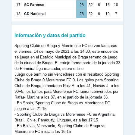
17
SC Farense
28
32
6
16
10
18
CD Nacional
25
32
6
19
7
Información y datos del partido
Sporting Clube de Braga y Moreirense FC se ven las caras
el viernes, 14 de mayo de 2021 a las 14:30, este encuentro
se juega en el Estádio Municipal de Braga terreno de juego
de la ciudad de Braga. El cotejo forma parte de la jornada 33
de Primeira Liga marcador, score online.
Juego que terminó sin vencedores con el resultado Sporting
Clube de Braga 0 Moreirense FC 0. Los goles para Sporting
Clube de Braga lo anotaron Ruiz A. a los 41, Novais J. a los
90+5, los tantos para Moreirense FC fueron convertidos por
Rafael Martins a los 87, en el partido de la jornada 33.
- En Spain, Sporting Clube de Braga vs Moreirense FC
juegan a las 21:15
- Sporting Clube de Braga vs Moreirense FC en Argentina,
Brazil, Chile, Paraguay, Uruguay, es a las 17:15
- En Bolivia, Venezuela, Sporting Clube de Braga vs
Moreirense FC inicia a las 16:15