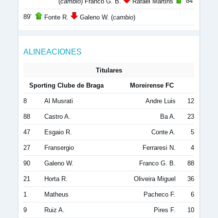
84’
(
cambio
) Franco G. B.
Rafael Martins
89’
Fonte R.
Galeno W. (
cambio
)
ALINEACIONES
Titulares
Sporting Clube de Braga
Moreirense FC
8
Al Musrati
Andre Luis
12
88
Castro A.
Ba A.
23
47
Esgaio R.
Conte A.
5
27
Fransergio
Ferraresi N.
4
90
Galeno W.
Franco G. B.
88
21
Horta R.
Oliveira Miguel
36
1
Matheus
Pacheco F.
6
9
Ruiz A.
Pires F.
10