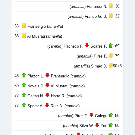
30’
(
amarilla
) Ferraresi N.
32’
(
amarilla
) Franco G. B.
36’
Fransergio (
amarilla
)
58’
Al Musrati (
amarilla
)
69’
(
cambio
) Pacheco F.
Soares F.
79’
(
amarilla
) Pires F.
90+3’
(
amarilla
) Simao D.
46’
Piazon L.
Fransergio (
cambio
)
60’
Novais J.
Al Musrati (
cambio
)
77’
Gaitan N.
Horta R. (
cambio
)
77’
Sporar A.
Ruiz A. (
cambio
)
80’
(
cambio
) Pires F.
Galego
80’
(
cambio
) Silva W.
Yan