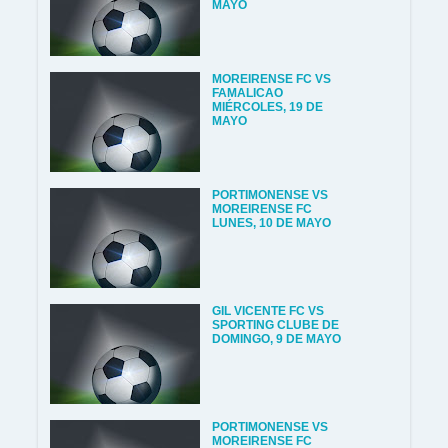
MAYO
MOREIRENSE FC VS
FAMALICAO
MIÉRCOLES, 19 DE
MAYO
PORTIMONENSE VS
MOREIRENSE FC
LUNES, 10 DE MAYO
GIL VICENTE FC VS
SPORTING CLUBE DE
DOMINGO, 9 DE MAYO
PORTIMONENSE VS
MOREIRENSE FC