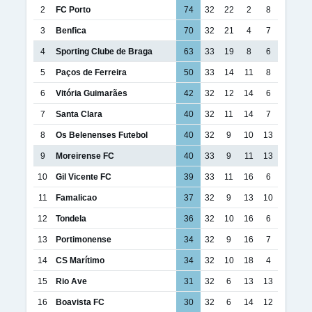
2
FC Porto
74
32
22
2
8
3
Benfica
70
32
21
4
7
4
Sporting Clube de Braga
63
33
19
8
6
5
Paços de Ferreira
50
33
14
11
8
6
Vitória Guimarães
42
32
12
14
6
7
Santa Clara
40
32
11
14
7
8
Os Belenenses Futebol
40
32
9
10
13
9
Moreirense FC
40
33
9
11
13
10
Gil Vicente FC
39
33
11
16
6
11
Famalicao
37
32
9
13
10
12
Tondela
36
32
10
16
6
13
Portimonense
34
32
9
16
7
14
CS Marítimo
34
32
10
18
4
15
Rio Ave
31
32
6
13
13
16
Boavista FC
30
32
6
14
12