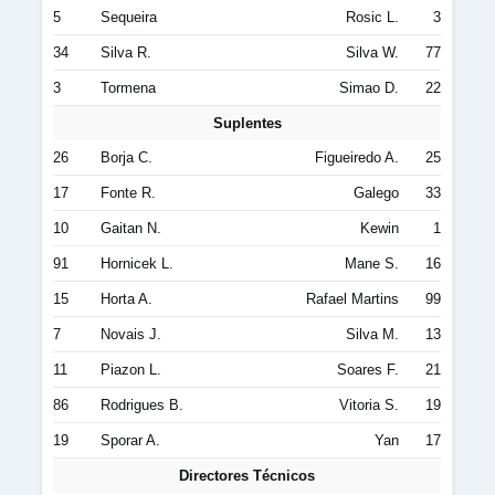
5
Sequeira
Rosic L.
3
34
Silva R.
Silva W.
77
3
Tormena
Simao D.
22
Suplentes
26
Borja C.
Figueiredo A.
25
17
Fonte R.
Galego
33
10
Gaitan N.
Kewin
1
91
Hornicek L.
Mane S.
16
15
Horta A.
Rafael Martins
99
7
Novais J.
Silva M.
13
11
Piazon L.
Soares F.
21
86
Rodrigues B.
Vitoria S.
19
19
Sporar A.
Yan
17
Directores Técnicos