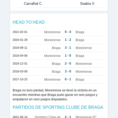
Carvalhal C.
Seabra V.
HEAD TO HEAD
0 - 4
2021-02-01
Moreirense
Braga
1 - 2
2020-01-29
Moreirense
Braga
3 - 1
2019-08-11
Braga
Moreirense
1 - 0
2019-04-06
Moreirense
Braga
2 - 0
2018-12-01
Braga
Moreirense
3 - 0
2018-03-09
Braga
Moreirense
0 - 1
2017-10-23
Moreirense
Braga
Braga no tuvo piedad, Moreirense se llevó la victoria en un
encuentro mientras que Braga pudo ganar en seis juegos y
empataron en cero juegos disputados.
PARTIDOS DE SPORTING CLUBE DE BRAGA
2 - 1
2021-05-14
Sporting Clube de
Moreirense FC