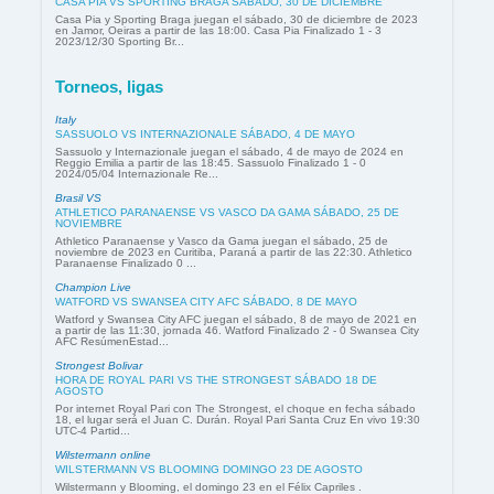
CASA PIA VS SPORTING BRAGA SÁBADO, 30 DE DICIEMBRE
Casa Pia y Sporting Braga juegan el sábado, 30 de diciembre de 2023
en Jamor, Oeiras a partir de las 18:00. Casa Pia Finalizado 1 - 3
2023/12/30 Sporting Br...
Torneos, ligas
Italy
SASSUOLO VS INTERNAZIONALE SÁBADO, 4 DE MAYO
Sassuolo y Internazionale juegan el sábado, 4 de mayo de 2024 en
Reggio Emilia a partir de las 18:45. Sassuolo Finalizado 1 - 0
2024/05/04 Internazionale Re...
Brasil VS
ATHLETICO PARANAENSE VS VASCO DA GAMA SÁBADO, 25 DE
NOVIEMBRE
Athletico Paranaense y Vasco da Gama juegan el sábado, 25 de
noviembre de 2023 en Curitiba, Paraná a partir de las 22:30. Athletico
Paranaense Finalizado 0 ...
Champion Live
WATFORD VS SWANSEA CITY AFC SÁBADO, 8 DE MAYO
Watford y Swansea City AFC juegan el sábado, 8 de mayo de 2021 en
a partir de las 11:30, jornada 46. Watford Finalizado 2 - 0 Swansea City
AFC ResúmenEstad...
Strongest Bolivar
HORA DE ROYAL PARI VS THE STRONGEST SÁBADO 18 DE
AGOSTO
Por internet Royal Pari con The Strongest, el choque en fecha sábado
18, el lugar será el Juan C. Durán. Royal Pari Santa Cruz En vivo 19:30
UTC-4 Partid...
Wilstermann online
WILSTERMANN VS BLOOMING DOMINGO 23 DE AGOSTO
Wilstermann y Blooming, el domingo 23 en el Félix Capriles .