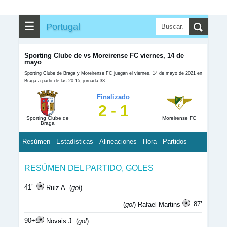
☰
Portugal
Sporting Clube de vs Moreirense FC viernes, 14 de
mayo
Sporting Clube de Braga y Moreirense FC juegan el viernes, 14 de mayo de 2021 en
Braga a partir de las 20:15, jornada 33.
Finalizado
2 - 1
Sporting Clube de
Moreirense FC
Braga
Resúmen
Estadísticas
Alineaciones
Hora
Partidos
RESÚMEN DEL PARTIDO, GOLES
41’
Ruiz A. (
gol
)
87’
(
gol
) Rafael Martins
90+5’
Novais J. (
gol
)